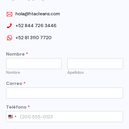
hola@htacleans.com
+52 844 726 3446
+52 81 3110 7720
Nombre
*
Nombre
Apellidos
T
Correo
*
e
l
é
f
Teléfono
*
o
n
United States +1
o
*