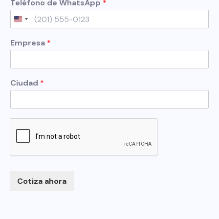
Teléfono de WhatsApp
*
N
o
United States +1
m
b
Empresa
*
r
e
Ciudad
*
Cotiza ahora